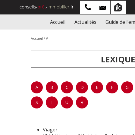
Accueil
Actualités
Guide de l’e
Accueil
/
V
LEXIQUE
A
B
C
D
E
F
G
S
T
U
V
Viager