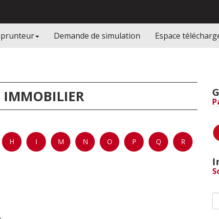
mprunteur
Demande de simulation
Espace téléchar
G
 IMMOBILIER
P
H
I
M
N
O
P
Q
R
I
S