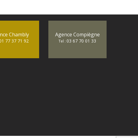
nce Chambly
Agence Compiègne
01 77 37 71 92
03 67 70 01 33
Tel :