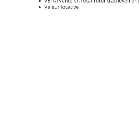
VEFA (Vente en l’état futur d’achèvement
Valeur locative