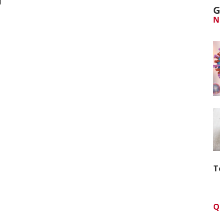
)
G
N
T
Q