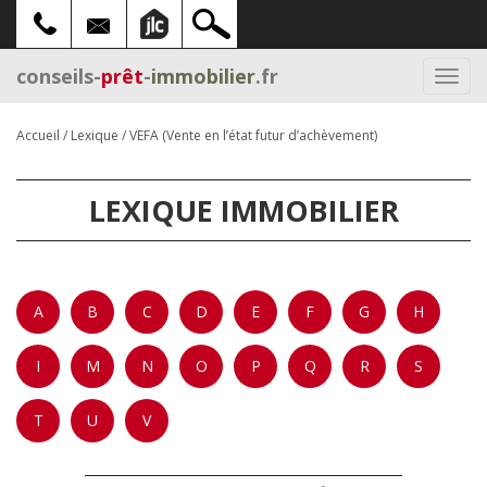
conseils-
prêt
-
immobilier
.fr
Togg
navi
Accueil
/
Lexique
/
VEFA (Vente en l’état futur d’achèvement)
LEXIQUE IMMOBILIER
A
B
C
D
E
F
G
H
I
M
N
O
P
Q
R
S
T
U
V