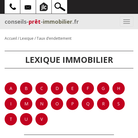
conseils-
prêt
-
immobilier
.fr
Togg
navi
Accueil
/
Lexique
/
Taux d’endettement
LEXIQUE IMMOBILIER
A
B
C
D
E
F
G
H
I
M
N
O
P
Q
R
S
T
U
V