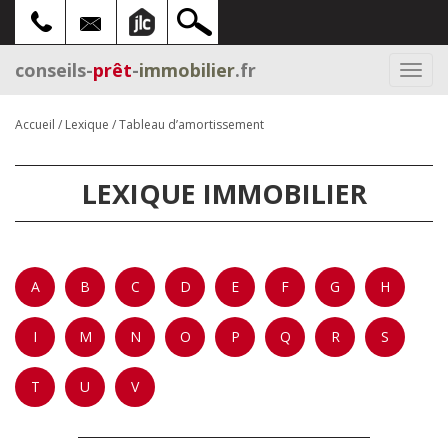
conseils-
prêt
-
immobilier
.fr
Togg
navi
Accueil
/
Lexique
/
Tableau d’amortissement
LEXIQUE IMMOBILIER
A
B
C
D
E
F
G
H
I
M
N
O
P
Q
R
S
T
U
V