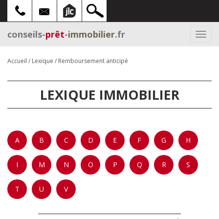
conseils-
prêt
-
immobilier
.fr
Togg
navi
Accueil
/
Lexique
/
Remboursement anticipé
LEXIQUE IMMOBILIER
A
B
C
D
E
F
G
H
I
M
N
O
P
Q
R
S
T
U
V