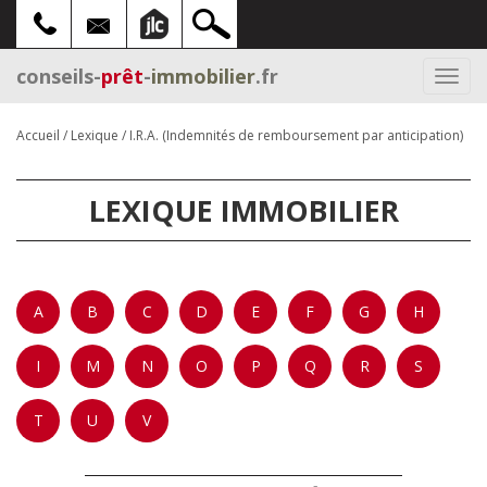
conseils-
prêt
-
immobilier
.fr
Togg
navi
Accueil
/
Lexique
/
I.R.A. (Indemnités de remboursement par anticipation)
LEXIQUE IMMOBILIER
A
B
C
D
E
F
G
H
I
M
N
O
P
Q
R
S
T
U
V