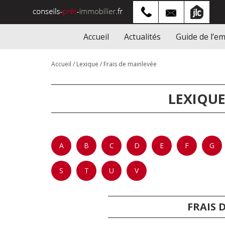
Accueil
Actualités
Guide de l’e
Accueil
/
Lexique
/
Frais de mainlevée
LEXIQUE
A
B
C
D
E
F
G
S
T
U
V
FRAIS 