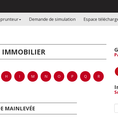
mprunteur
Demande de simulation
Espace téléchar
G
 IMMOBILIER
P
H
I
M
N
O
P
Q
R
I
S
DE MAINLEVÉE