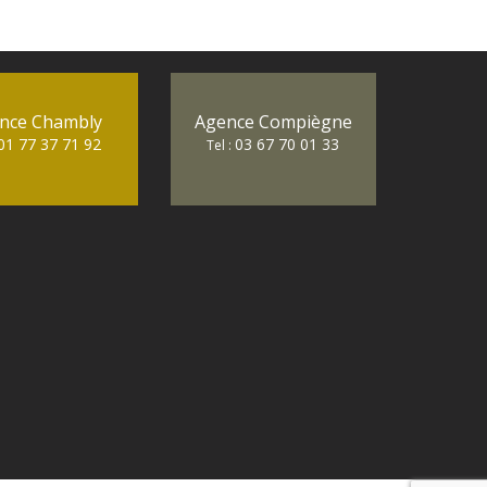
nce Chambly
Agence Compiègne
01 77 37 71 92
03 67 70 01 33
Tel :