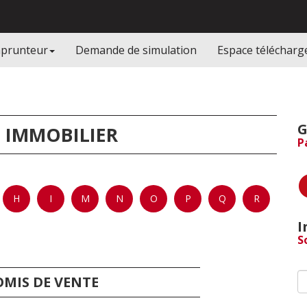
mprunteur
Demande de simulation
Espace téléchar
G
 IMMOBILIER
P
H
I
M
N
O
P
Q
R
I
S
MIS DE VENTE