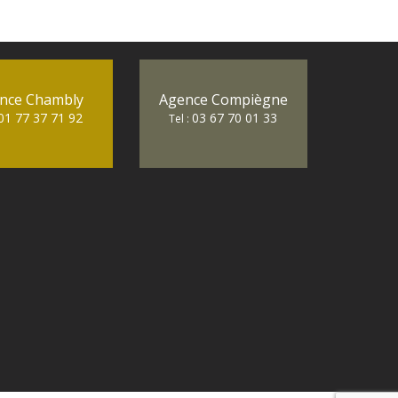
nce Chambly
Agence Compiègne
01 77 37 71 92
03 67 70 01 33
Tel :