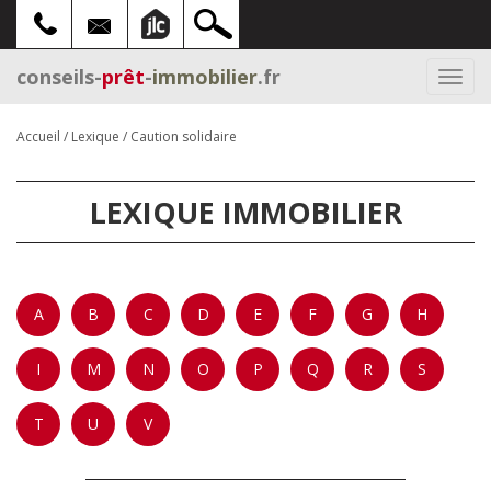
conseils-
prêt
-
immobilier
.fr
Togg
navi
Accueil
/
Lexique
/
Caution solidaire
LEXIQUE IMMOBILIER
A
B
C
D
E
F
G
H
I
M
N
O
P
Q
R
S
T
U
V