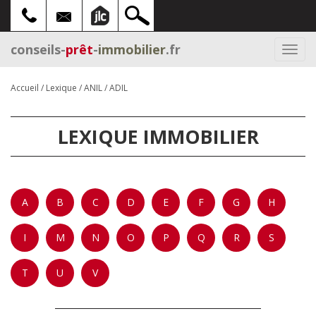
conseils-
prêt
-
immobilier
.fr
Togg
navi
Accueil
/
Lexique
/
ANIL / ADIL
LEXIQUE IMMOBILIER
A
B
C
D
E
F
G
H
I
M
N
O
P
Q
R
S
T
U
V