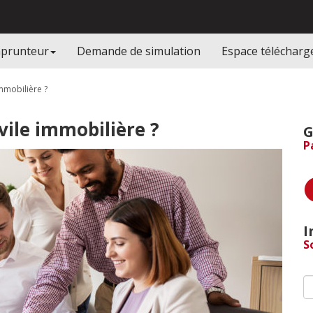
mprunteur
Demande de simulation
Espace téléchar
immobilière ?
vile immobilière ?
G
P
I
S