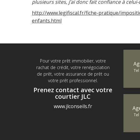
plusieurs sites, j’ai donc fait confiance à celui-c
http://www.legifiscal.fr/fiche-pratique/impos
enfants.html
Pour votre prêt immobilier, votre
Ag
rachat de crédit, votre renégociation
Tel
de prêt, votre assurance de prêt ou
votre prêt professionnel.
Prenez contact avec votre
courtier JLC
www.jlconseils.fr
Ag
Tel