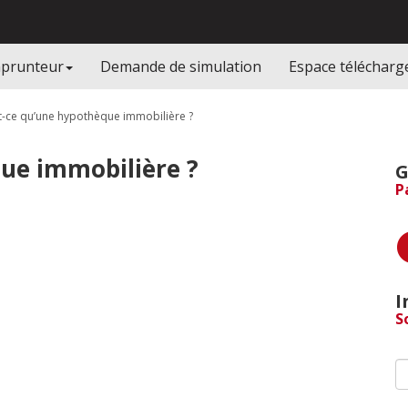
mprunteur
Demande de simulation
Espace téléchar
t-ce qu’une hypothèque immobilière ?
ue immobilière ?
G
P
I
S