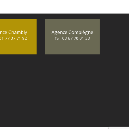
nce Chambly
Agence Compiègne
01 77 37 71 92
03 67 70 01 33
Tel :