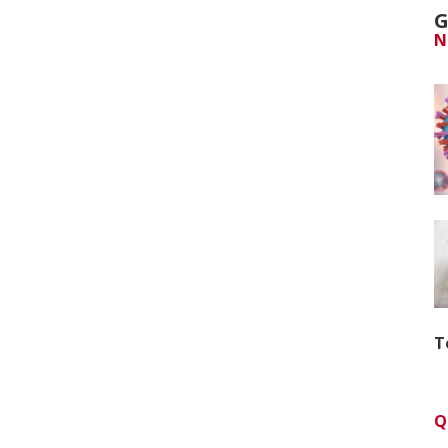
G
N
T
Q