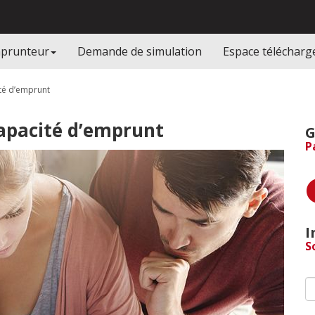
mprunteur
Demande de simulation
Espace téléchar
ité d’emprunt
capacité d’emprunt
G
P
I
S