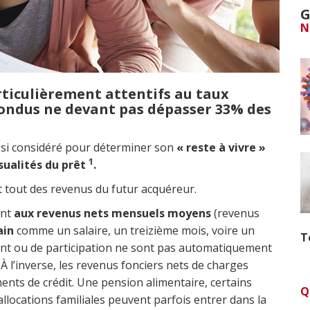
G
N
ticulièrement attentifs au taux
fondus ne devant pas dépasser 33% des
ussi considéré pour déterminer son
« reste à vivre »
1
nsualités du prêt
.
 tout des revenus du futur acquéreur.
nt
aux revenus nets mensuels moyens
(revenus
ain
comme un salaire, un treizième mois, voire un
T
nt ou de participation ne sont pas automatiquement
À l’inverse, les revenus fonciers nets de charges
ents de crédit. Une pension alimentaire, certains
Q
llocations familiales peuvent parfois entrer dans la