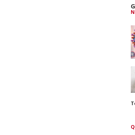
G
N
T
Q