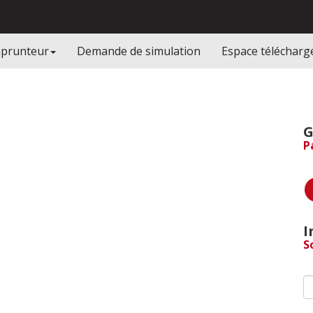
mprunteur
Demande de simulation
Espace téléchar
G
P
I
S