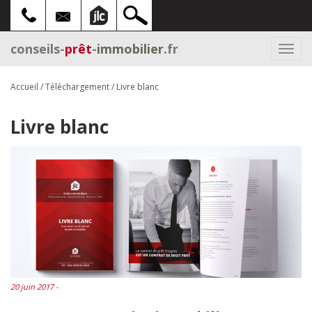
conseils-
prêt
-
immobilier
.fr
Togg
navi
Accueil
/
Téléchargement
/
Livre blanc
Livre blanc
20 juin 2017 -