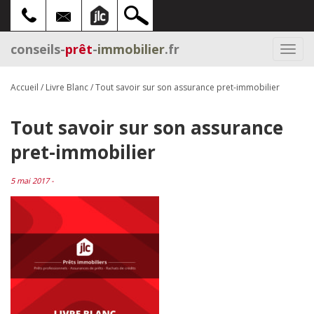
conseils-
prêt
-
immobilier
.fr
Togg
navi
Accueil
/
Livre Blanc
/
Tout savoir sur son assurance pret-immobilier
Tout savoir sur son assurance
pret-immobilier
5 mai 2017 -