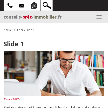
conseils-
prêt
-
immobilier
.fr
Togg
navi
Accueil
/
Slider
/
Slide 1
Slide 1
7 mars 2017 -
Sed do eiusmod tempor incididunt ut labore et dolore