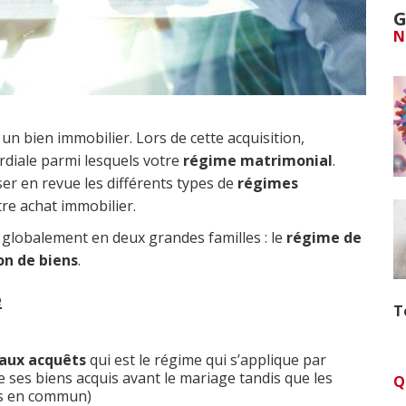
G
N
 un bien immobilier. Lors de cette acquisition,
diale parmi lesquels votre
régime matrimonial
.
er en revue les différents types de
régimes
tre achat immobilier.
lobalement en deux grandes familles : le
régime de
on de biens
.
é
T
aux acquêts
qui est le régime qui s’applique par
ses biens acquis avant le mariage tandis que les
Q
is en commun)