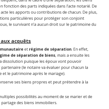
onséquent, dans le cadre d’une séparation, les biens
 fonction des parts indiquées dans l’acte notarié. De
it acte les apports ou contributions de chacun. De plus,
itions particulières pour protéger son conjoint
oux, le survivant n’a aucun droit sur le patrimoine du
n aux acquêts
munautaire
et
régime de séparation
. En effet,
gime de séparation de biens
, mais a ensuite les
dissolution puisque les époux vont pouvoir
r partenaire (le notaire va évaluer pour chacun la
e et le patrimoine après le mariage).
conserve ses biens propres et peut prétendre à la
multiples possibilités au moment de se marier et de
e partage des biens immobiliers.