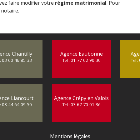
vez faire modifier votre
régime matrimonial
. Pour
 notaire.
ence Chantilly
Agence Eaubonne
Age
03 60 46 85 33
01 77 02 90 30
 :
Tel :
Tel :
ence Liancourt
Agence Crépy en Valois
03 44 64 09 50
03 67 70 01 36
 :
Tel :
Mentions légales