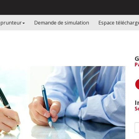
mprunteur
Demande de simulation
Espace téléchar
G
P
I
S