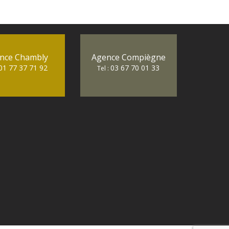
nce Chambly
Agence Compiègne
01 77 37 71 92
03 67 70 01 33
Tel :