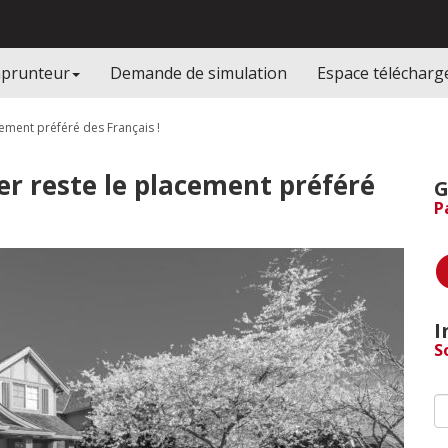
mprunteur
Demande de simulation
Espace téléchar
cement préféré des Français !
er reste le placement préféré
G
P
I
S