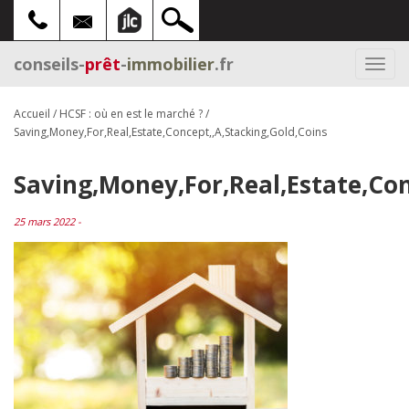
conseils-
prêt
-
immobilier
.fr
Togg
navi
Accueil
/
HCSF : où en est le marché ?
/
Saving,Money,For,Real,Estate,Concept,,A,Stacking,Gold,Coins
Saving,Money,For,Real,Estate,Con
25 mars 2022 -