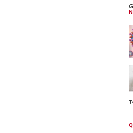
G
N
T
Q