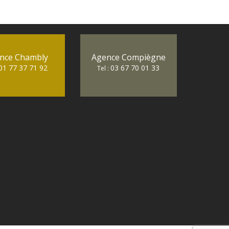
nce Chambly
Agence Compiègne
01 77 37 71 92
03 67 70 01 33
Tel :