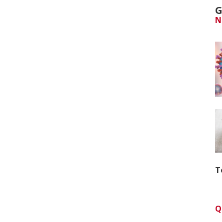
G
N
T
Q