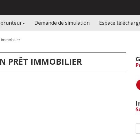
mprunteur
Demande de simulation
Espace téléchar
t immobilier
G
UN PRÊT IMMOBILIER
P
I
S