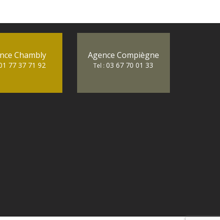
nce Chambly
Agence Compiègne
01 77 37 71 92
03 67 70 01 33
Tel :